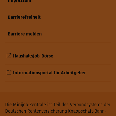
Impressum
Barrierefreiheit
Barriere melden
Haushaltsjob-Börse
Informationsportal für Arbeitgeber
Seiteninformationen
Die Minijob-Zentrale ist Teil des Verbundsystems der
Deutschen Rentenversicherung Knappschaft-Bahn-