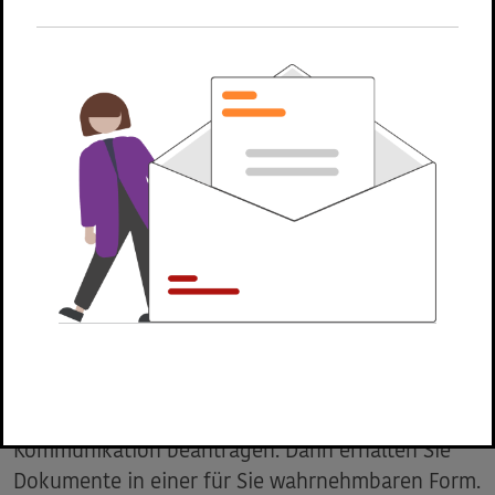
zumachen. Dazu nutzen Sie das unten
aufgeführte Formular.
Geben Sie einfach Ihre Kontaktdaten ein und
nutzen Sie das Kommentarfeld um die Barriere
genau zu beschreiben und zu melden. Die
Webadresse, auf der Sie die Barriere gefunden
haben, wird automatisch mit dem Formular an
uns übersandt.
Barrierefreie Kommunikation
Als blinder oder sehbehinderter Mensch können
Sie uns über unser
Kontaktformular
Ihre
Barriere melden und die barrierefreie
Kommunikation beantragen. Dann erhalten Sie
Dokumente in einer für Sie wahrnehmbaren Form.