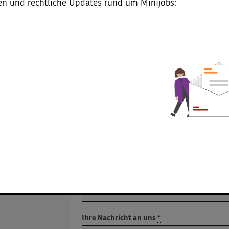
en und rechtliche Updates rund um Minijobs:
Barriere melden
Ihre Angaben
*
Pflichtangabe
Vorname
*
E-Mail-Adresse
*
Ihre Nachricht an uns
*