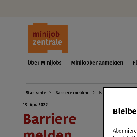
Navigation und Service
Ser
Über Minijobs
Minijobber anmelden
F
Hauptmenü
Startseite
Barriere melden
Barriere melden
Navigationspfad
19. Apr. 2022
Bleibe
Barriere
Abonnieren
melden