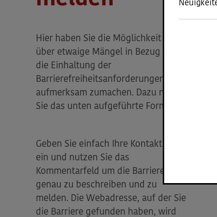
Neuigkeit
Hier haben Sie die Möglichkeit uns
über etwaige Mängel in Bezug auf
die Einhaltung der
Barrierefreiheitsanforderungen
aufmerksam zumachen. Dazu nutzen
Sie das unten aufgeführte Formular.
Geben Sie einfach Ihre Kontaktdaten
ein und nutzen Sie das
Kommentarfeld um die Barriere
genau zu beschreiben und zu
melden. Die Webadresse, auf der Sie
die Barriere gefunden haben, wird