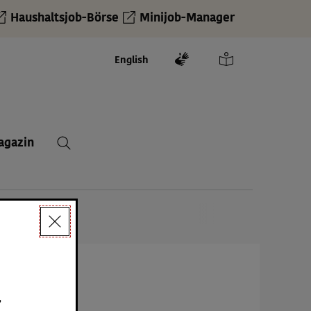
Haushaltsjob-Börse
Minijob-Manager
English
agazin
,