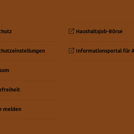
chutz
Haushaltsjob-Börse
chutzeinstellungen
Informationsportal für 
ssum
efreiheit
re melden