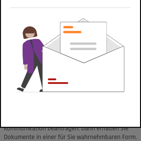
zumachen. Dazu nutzen Sie das unten
aufgeführte Formular.
Geben Sie einfach Ihre Kontaktdaten ein und
nutzen Sie das Kommentarfeld um die Barriere
genau zu beschreiben und zu melden. Die
Webadresse, auf der Sie die Barriere gefunden
haben, wird automatisch mit dem Formular an
uns übersandt.
Barrierefreie Kommunikation
Als blinder oder sehbehinderter Mensch können
Sie uns über unser
Kontaktformular
Ihre
Barriere melden und die barrierefreie
Kommunikation beantragen. Dann erhalten Sie
Dokumente in einer für Sie wahrnehmbaren Form.