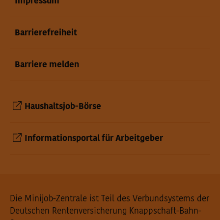
Impressum
Barrierefreiheit
Barriere melden
Haushaltsjob-Börse
Informationsportal für Arbeitgeber
Seiteninformationen
Die Minijob-Zentrale ist Teil des Verbundsystems der
Deutschen Rentenversicherung Knappschaft-Bahn-