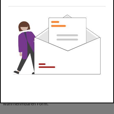
zumachen. Dazu nutzen Sie das unten aufgeführte
Formular.
Geben Sie einfach Ihre Kontaktdaten ein und nutzen Sie
das Kommentarfeld um die Barriere genau zu
beschreiben und zu melden. Die Webadresse, auf der
Sie die Barriere gefunden haben, wird automatisch mit
dem Formular an uns übersandt.
Barrierefreie Kommunikation
Als blinder oder sehbehinderter Mensch können Sie uns
über unser
Kontaktformular
Ihre Barriere melden
und die barrierefreie Kommunikation beantragen.
Dann erhalten Sie Dokumente in einer für Sie
wahrnehmbaren Form.