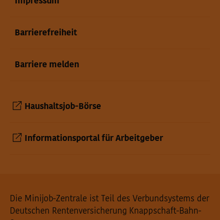
Impressum
Barrierefreiheit
Barriere melden
Haushaltsjob-Börse
Informationsportal für Arbeitgeber
Seiteninformationen
Die Minijob-Zentrale ist Teil des Verbundsystems der
Deutschen Rentenversicherung Knappschaft-Bahn-