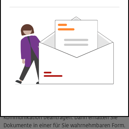
zumachen. Dazu nutzen Sie das unten
aufgeführte Formular.
Geben Sie einfach Ihre Kontaktdaten ein und
nutzen Sie das Kommentarfeld um die Barriere
genau zu beschreiben und zu melden. Die
Webadresse, auf der Sie die Barriere gefunden
haben, wird automatisch mit dem Formular an
uns übersandt.
Barrierefreie Kommunikation
Als blinder oder sehbehinderter Mensch können
Sie uns über unser
Kontaktformular
Ihre
Barriere melden und die barrierefreie
Kommunikation beantragen. Dann erhalten Sie
Dokumente in einer für Sie wahrnehmbaren Form.