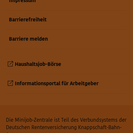
Impressum
Barrierefreiheit
Barriere melden
Haushaltsjob-Börse
Informationsportal für Arbeitgeber
Seiteninformationen
Die Minijob-Zentrale ist Teil des Verbundsystems der
Deutschen Rentenversicherung Knappschaft-Bahn-