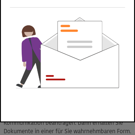
zumachen. Dazu nutzen Sie das unten
aufgeführte Formular.
Geben Sie einfach Ihre Kontaktdaten ein und
nutzen Sie das Kommentarfeld um die Barriere
genau zu beschreiben und zu melden. Die
Webadresse, auf der Sie die Barriere gefunden
haben, wird automatisch mit dem Formular an
uns übersandt.
Barrierefreie Kommunikation
Als blinder oder sehbehinderter Mensch können
Sie uns über unser
Kontaktformular
Ihre
Barriere melden und die barrierefreie
Kommunikation beantragen. Dann erhalten Sie
Dokumente in einer für Sie wahrnehmbaren Form.