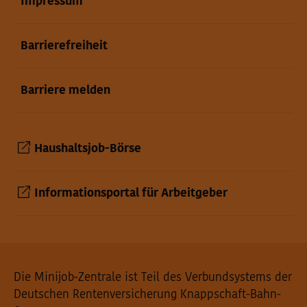
Impressum
Barrierefreiheit
Barriere melden
Haushaltsjob-Börse
Informationsportal für Arbeitgeber
Seiteninformationen
Die Minijob-Zentrale ist Teil des Verbundsystems der
Deutschen Rentenversicherung Knappschaft-Bahn-