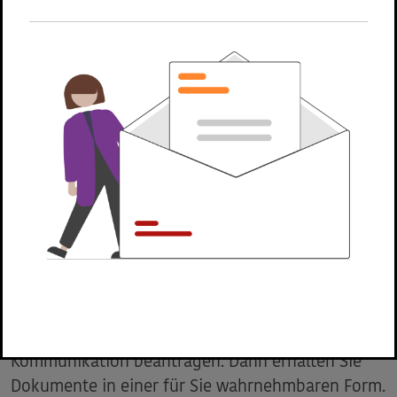
zumachen. Dazu nutzen Sie das unten
aufgeführte Formular.
Geben Sie einfach Ihre Kontaktdaten ein und
nutzen Sie das Kommentarfeld um die Barriere
genau zu beschreiben und zu melden. Die
Webadresse, auf der Sie die Barriere gefunden
haben, wird automatisch mit dem Formular an
uns übersandt.
Barrierefreie Kommunikation
Als blinder oder sehbehinderter Mensch können
Sie uns über unser
Kontaktformular
Ihre
Barriere melden und die barrierefreie
Kommunikation beantragen. Dann erhalten Sie
Dokumente in einer für Sie wahrnehmbaren Form.