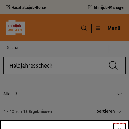
Haushaltsjob-Börse
Minijob-Manager
Navigation und Service
Menü
Menü
Navigationspfad
Suche
Suche
Suchbegriff
Ergebnisse::
Alle [
13]
Sortieren
1 - 10 von
13 Ergebnissen
Suchergebnisse