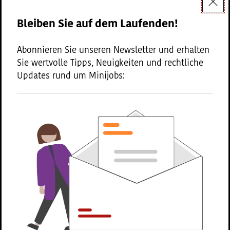
Dokumenttyp:
Bleiben Sie auf dem Laufenden!
Artikel
Abonnieren Sie unseren Newsletter und erhalten
Sie wertvolle Tipps, Neuigkeiten und rechtliche
Updates rund um Minijobs:
Der Halbjahresscheck im
Minijob: So melden Sie
schwankenden Verdienst