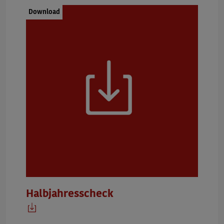
Dokumenttyp:
Download
Halbjahresscheck