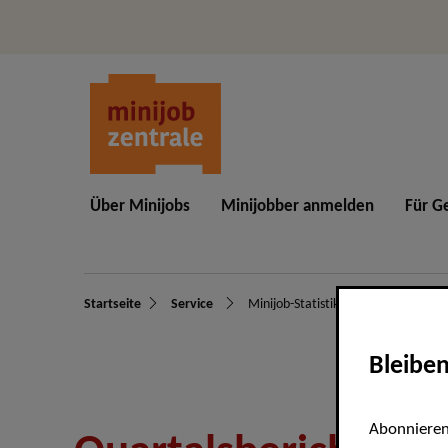
Navigation und Service
Ser
Über Minijobs
Minijobber anmelden
Für G
Hauptmenü
Startseite
Service
Minijob-Statistik
Navigationspfad
Bleibe
Abonnieren 