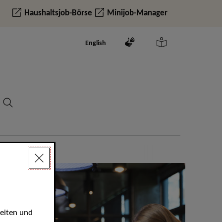
Haushaltsjob-Börse
Minijob-Manager
English
keiten und