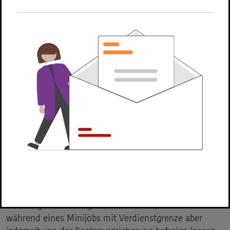
während eines Minijobs mit Verdienstgrenze
jederzeit von der Rentenversicherung befreien
lassen. Die Befreiung in der Rente beantragen Sie
bei Ihrer Arbeitgeberin oder Ihrem Arbeitgeber.
Sie gilt in der Regel ab Beginn des
Kalendermonats, in dem Sie den Antrag bei Ihrem
Arbeitgeber einreichen.
Erläuterung
Als Minijobberin oder Minijobber sind Sie
grundsätzlich rentenversicherungspflichtig und zahlen
einen Eigenanteil zur Rentenversicherung. Wenn Sie
keine eigenen Beiträge zahlen wollen, können Sie sich
während eines Minijobs mit Verdienstgrenze aber