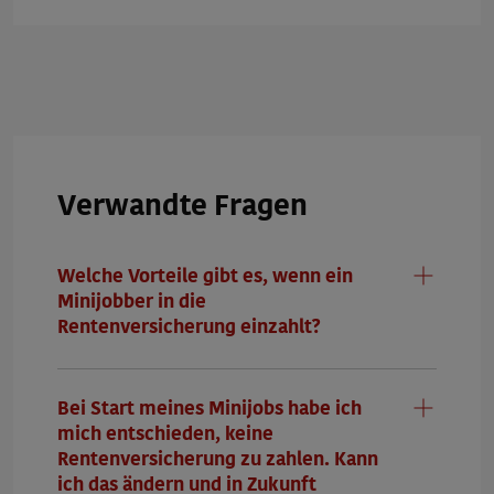
Wie können wir weiterhelfen?
Hinweis: Alle Felder sind Pflichtfelder
1. Ihre Nachricht an die Minijob-Zentrale
*
Verwandte Fragen
Welche Vorteile gibt es, wenn ein
Minijobber in die
Rentenversicherung einzahlt?
2. Wie können wir Sie erreichen?
*
Telefonische Beratung
Bei Start meines Minijobs habe ich
mich entschieden, keine
Rentenversicherung zu zahlen. Kann
Vorname und Nachname
ich das ändern und in Zukunft