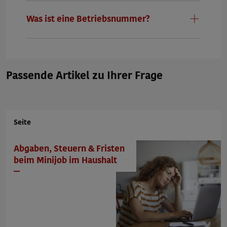
Telefonische Beratung
Was ist eine Betriebsnummer?
Vorname und Nachname
Passende Artikel zu Ihrer Frage
Telefonnummer
Seite
Ab wann können wir Sie erreichen? (Uhrzeit)
Abgaben, Steuern & Fristen
beim Minijob im Haushalt
09:00 - 10:00 Uhr
09:00 - 10:00 Uhr
Beratung per E-Mail