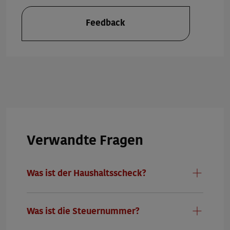
Feedback
Wie können wir weiterhelfen?
Hinweis: Alle Felder sind Pflichtfelder
1. Ihre Nachricht an die Minijob-Zentrale
*
Verwandte Fragen
Was ist der Haushaltsscheck?
2. Wie können wir Sie erreichen?
*
Was ist die Steuernummer?