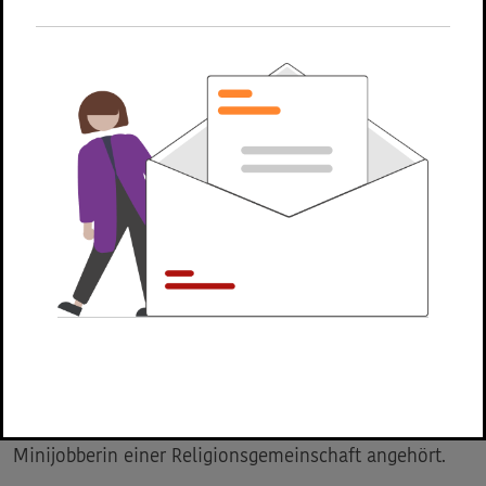
Arbeitgeber entscheiden Sie, ob der Minijob mit
einer Pauschsteuer in Höhe von zwei Prozent
oder individuell nach der Lohnsteuerklasse Ihres
Minijobbers versteuert wird. Bitte
berücksichtigen Sie dabei die Situation Ihres
Minijobbers, damit ihm keine Nachteile
entstehen.
Erläuterung
Die einheitliche
Pauschsteuer
beträgt zwei Prozent des
Lohns Ihres Minijobbers. Die
Pauschsteuer
enthält
neben der Lohnsteuer auch die Kirchensteuer. Dies ist
unabhängig davon, ob Ihr Minijobber oder Ihre
Minijobberin einer Religionsgemeinschaft angehört.