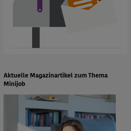
Aktuelle Magazinartikel zum Thema
Minijob
R
d
D
3