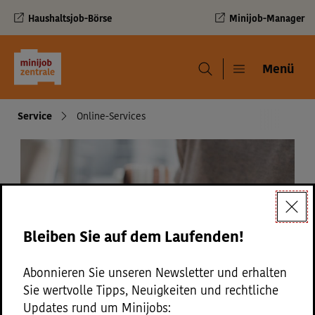
Haushaltsjob-Börse
Minijob-Manager
Navigation und Service
Menü
Menü
Navigationspfad
Service
Online-Services
Bleiben Sie auf dem Laufenden!
Abonnieren Sie unseren Newsletter und erhalten
Sie wertvolle Tipps, Neuigkeiten und rechtliche
Updates rund um Minijobs: