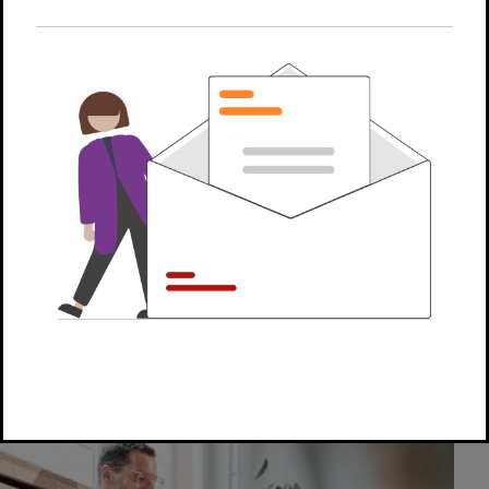
Online-Services
Mit dem digitalen Arbeitgeberservice der Minijob-
Zentrale
übermitteln Sie Informationen, fordern
Dokumente an oder nutzen unseren Minijob-
Checker für Haushalte. Hier finden Sie alle Online-
Services für private und gewerbliche Arbeitgeber
im Überblick.