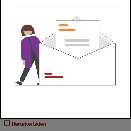
herunter. Das Haushaltsscheck-Formular können
Sie per Post oder Fax an uns senden.
Sie möchten die Anmeldung lieber digital
losschicken? Dann melden Sie Ihre Haushaltshilfe
schnell und unkompliziert mit unserem
Online-Formular
an.
Sie haben Fragen oder benötigen Unterstützung?
Nehmen Sie
Kontakt
mit uns auf.
Download
Herunterladen