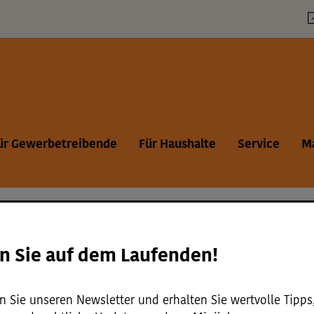
vicemenü
ür Gewerbetreibende
Für Haushalte
Service
M
n Sie auf dem Laufenden!
::
Ergebnisse::
Ergebnisse::
Ergebnisse::
Ergebnis
Themenseite [
14]
Formulare [
7]
Häufige Fragen [
116]
Magazin [
238]
N
 Sie unseren Newsletter und erhalten Sie wertvolle Tipps