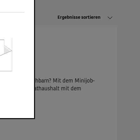
Ergebnisse sortieren
stung unter Nachbarn? Mit dem Minijob-
n Helfer im Privathaushalt mit dem
en.