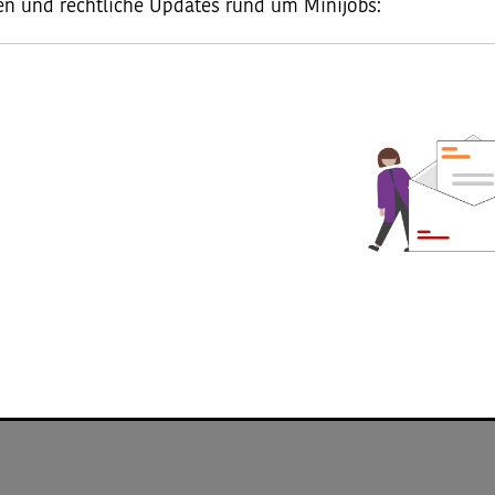
en und rechtliche Updates rund um Minijobs:
Minijob-Checker für Haushalte
Minijob im Haushalt oder doch eher eine Gefälligkeitslei
Checker finden Sie heraus, ob Sie Ihre Helferin oder Ihre
Haushaltsscheck bei der Minijob-Zentrale anmelden müss