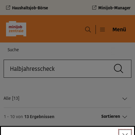
Haushaltsjob-Börse
Minijob-Manager
Navigation und Service
Menü
Menü
Navigationspfad
Suche
Suche
Suchbegriff
Ergebnisse::
Alle [
13]
Sortieren
1 - 10 von
13 Ergebnissen
Suchergebnisse