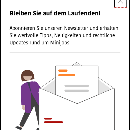
Dokumenttyp:
Bleiben Sie auf dem Laufenden!
Artikel
Abonnieren Sie unseren Newsletter und erhalten
Sie wertvolle Tipps, Neuigkeiten und rechtliche
Updates rund um Minijobs:
Der Halbjahresscheck im
Minijob: So melden Sie
schwankenden Verdienst