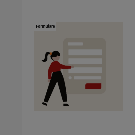
Dokumenttyp:
Formulare