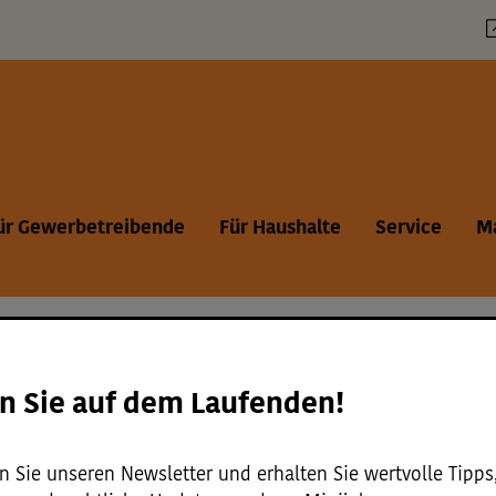
vicemenü
ür Gewerbetreibende
Für Haushalte
Service
M
n Sie auf dem Laufenden!
Ergebnisse::
Ergebnisse::
Ergebni
üre [
2]
Download [
5]
Formulare [
1]
 Sie unseren Newsletter und erhalten Sie wertvolle Tipps