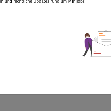
en und rechtliche Updates rund um Minijobs:
Der Halbjahresscheck im Minijob: S
schwankenden Verdienst
Datum
Der Lohn Ihrer Haushaltshilfe ist nicht jeden Monat glei
jetzt ganz einfach den schwankenden Verdienst Ihres …