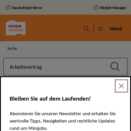
Haushaltsjob-Börse
Minijob-Manager
Navigation und Service
Menü
Menü
Navigationspfad
Suche
Suche
Suchbegriff
Ergebnisse::
Alle [
79]
Bleiben Sie auf dem Laufenden!
Sortieren
1 - 10 von
79 Ergebnissen
Abonnieren Sie unseren Newsletter und erhalten Sie
wertvolle Tipps, Neuigkeiten und rechtliche Updates
Suchergebnisse
rund um Minijobs: