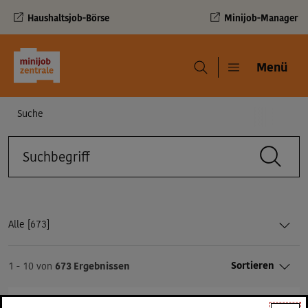
Haushaltsjob-Börse
Minijob-Manager
Navigation und Service
Menü
Menü
Navigationspfad
Suche
Suche
Suchbegriff
Ergebnisse::
Alle [
673]
Sortieren
1 - 10 von
673 Ergebnissen
Suchergebnisse