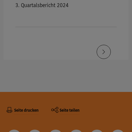
3. Quartalsbericht 2024
Seiteninformationen:
Diese Seite
Seite drucken
Seite teilen
Sie finden uns auch auf