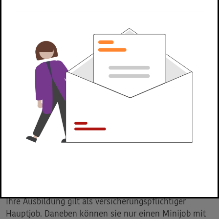
Minijob in Ihrem Ausbildungsbetrieb ausüben. Da
die Berufsausbildung im Rahmen eines
Ausbildungsvertrages erfolgt und
der Nebenjob im Rahmen eines Arbeitsvertrages,
liegt kein einheitliches Beschäftigungsverhältnis
vor.
Erläuterung
Als Auszubildender oder Auszubildende sind Sie ein
versicherungspflichtiger Arbeitnehmer in der
Sozialversicherung. Das gilt auch dann, wenn Sie nicht
mehr als 603 Euro im Monat verdienen.
Ihre
Ausbildung
gilt als versicherungspflichtiger
Hauptjob. Daneben können sie nur einen Minijob mit