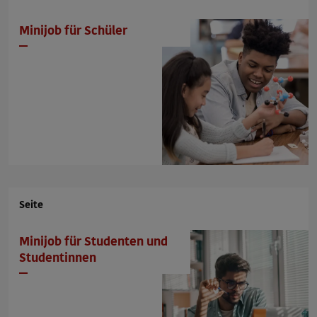
Feedback ohne Kontakt abschicken (es
erfolgt keine Antwort!)
Minijob
für
Schüler
Seite
Minijob
für
Studenten
und
Studentinnen