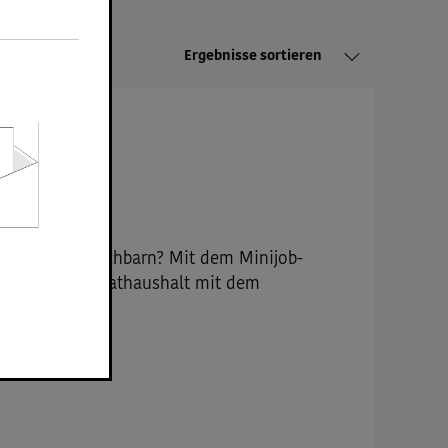
Ergebnisse sortieren
stung unter Nachbarn? Mit dem Minijob-
n Helfer im Privathaushalt mit dem
en.