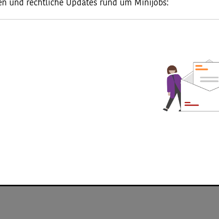
en und rechtliche Updates rund um Minijobs:
Minijob-Checker für Haushalte
Minijob im Haushalt oder doch eher eine Gefälligkeitslei
Checker finden Sie heraus, ob Sie Ihre Helferin oder Ihre
Haushaltsscheck bei der Minijob-Zentrale anmelden müss