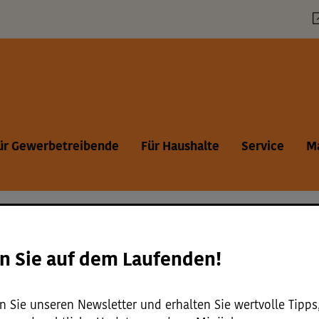
vicemenü
ür Gewerbetreibende
Für Haushalte
Service
M
n Sie auf dem Laufenden!
::
Ergebnisse::
Ergebnisse::
Ergebnisse::
Ergebnis
Themenseite [
14]
Formulare [
7]
Häufige Fragen [
116]
Magazin [
238]
N
 Sie unseren Newsletter und erhalten Sie wertvolle Tipps